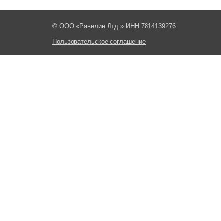
© ООО «Равелин Лтд.» ИНН 7814139276
Пользовательское соглашение