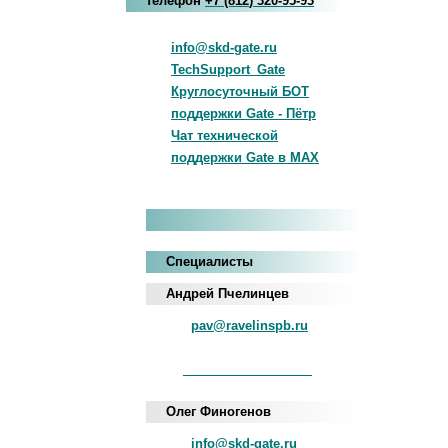
телефон
+7
(812
)
320-95-93
info@skd-gate.ru
TechSupport_Gate
Круглосуточный БОТ
поддержки Gate - Пётр
Чат технической
поддержки Gate в MAX
Специалисты
Андрей Пчелинцев
pav@ravelinspb.ru
iNum
+883 5100 120-549-22
Олег Финогенов
info@skd-gate.ru