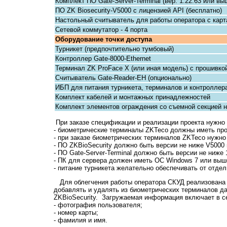
Комплект ПО Gate-Server-Terminal (вер. 1.22.63 или в
ПО ZK Biosecurity-V5000 с лицензией API (бесплатно)
Настольный считыватель для работы оператора с кар
Сетевой коммутатор - 4 порта
Оборудование точки доступа
Турникет (предпочтительно тумбовый)
Контроллер Gate-8000-Ethernet
Терминал ZK ProFace X (или иная модель) с прошивко
Считыватель Gate-Reader-EH (опционально)
ИБП для питания турникета, терминалов и контроллер
Комплект кабелей и монтажных принадлежностей
Комплект элементов ограждения со съемной секцией н
При заказе спецификации и реализации проекта нужно
- биометрические терминалы ZKTeco должны иметь про
- при заказе биометрических терминалов ZKTeco нужно
- ПО ZKBioSecurity должно быть версии не ниже V5000
- ПО Gate-Server-Terminal должно быть версии не ниже 1
- ПК для сервера должен иметь ОС Windows 7 или выш
- питание турникета желательно обеспечивать от отде
Для облегчения работы оператора СКУД реализована и
добавлять и удалять из биометрических терминалов д
ZKBioSecurity. Загружаемая информация включает в с
- фотография пользователя;
- номер карты;
- фамилия и имя.