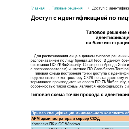
Главная
→
Типовые решения
Доступ с идентифика
Доступ с идентификацией по лиц
Типовое решение 
идентификацие
на базе интеграци
Для распознавания лица в данном типовом решении и
распознаванием по лицу бренда ZKTeco. В данном бре
системное ПО ZKBioSecurity. Со стороны бренда Gate и
с преобразователем) и штатное ПО Gate-Server-Terminal
Типовая схема построения точки доступа с идентифик
подключаются к контроллеру СКУД по стандартному инт
терминалов производится из своего ПО ZKBioSecurity, 
особенностью такой схемы является необходимость си
Типовая схема точки прохода с идентифи
Пример спецификации минимального комплекта об
АРМ администратора и сервер СКУД
Комплект ПК с ОС Windows