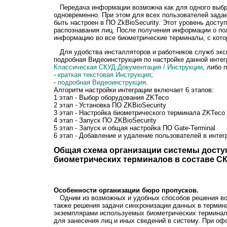
Передача информации возможна как для одного выбран
одновременно. При этом для всех пользователей зада
быть настроен в ПО ZkBioSecurity. Этот уровень дост
распознавания лиц. После получения информации о пол
информацию во все биометрические терминалы, с кото
Для удобства инсталляторов и работников служб эксп
подробная Видеоинструкция по настройке данной интег
Классическая СКУД Документация / Инструкции
, либо 
-
краткая текстовая Инструкция
;
-
подробная Видеоинструкция
.
Алгоритм настройки интеграции включает 6 этапов:
1 этап - Выбор оборудования ZKTeco
2 этап - Установка ПО ZKBioSecurity
3 этап - Настройка биометрического терминала ZKTeco
4 этап - Запуск ПО ZKBioSecurity
5 этап - Запуск и общая настройка ПО Gate-Terminal
6 этап - Добавление и удаление пользователей в инте
Общая схема организации системы доступ
биометрических терминалов в составе СК
Особенности организации бюро пропусков.
Одним из возможных и удобных способов решения воп
также решения задачи синхронизации данных в термин
экземплярами используемых биометрических терминало
для занесения лиц и иных сведений в систему. При о