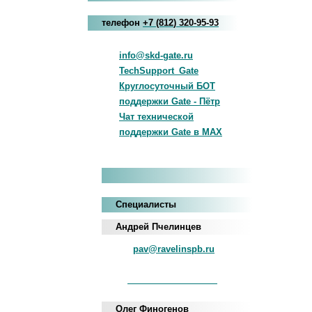
телефон
+7
(812
)
320-95-93
info@skd-gate.ru
TechSupport_Gate
Круглосуточный БОТ
поддержки Gate - Пётр
Чат технической
поддержки Gate в MAX
Специалисты
Андрей Пчелинцев
pav@ravelinspb.ru
iNum
+883 5100 120-549-22
Олег Финогенов