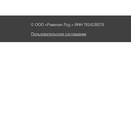
© ООО «Равелин Лтд.» ИНН 7814139276
Пользовательское соглашение