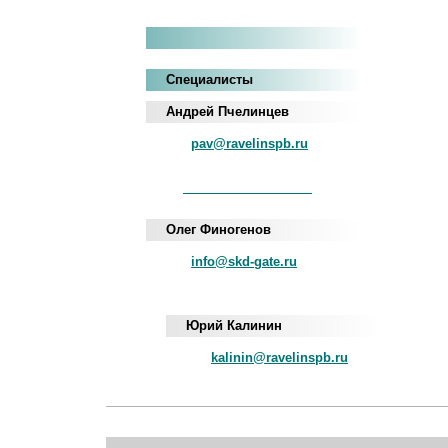
Специалисты
Андрей Пчелинцев
pav@ravelinspb.ru
iNum
+883 5100 120-549-22
Олег Финогенов
info@skd-gate.ru
Юрий Калинин
kalinin@ravelinspb.ru