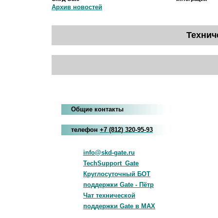
Архив новостей
Технич
Общие контакты
телефон
+7
(812
)
320-95-93
info@skd-gate.ru
TechSupport_Gate
Круглосуточный БОТ
поддержки Gate - Пётр
Чат технической
поддержки Gate в MAX