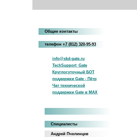
Общие контакты
телефон
+7
(812
)
320-95-93
info@skd-gate.ru
TechSupport_Gate
Круглосуточный БОТ
поддержки Gate - Пётр
Чат технической
поддержки Gate в MAX
Специалисты
Андрей Пчелинцев