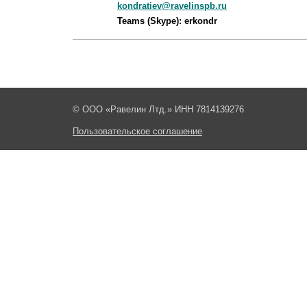
kondratiev@ravelinspb.ru
Teams (Skype): erkondr
© ООО «Равелин Лтд.» ИНН 7814139276
Пользовательское соглашение