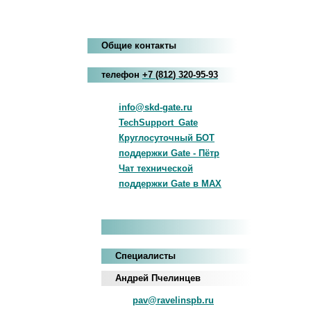
Общие контакты
телефон
+7
(812
)
320-95-93
info@skd-gate.ru
TechSupport_Gate
Круглосуточный БОТ
поддержки Gate - Пётр
Чат технической
поддержки Gate в MAX
Специалисты
Андрей Пчелинцев
pav@ravelinspb.ru