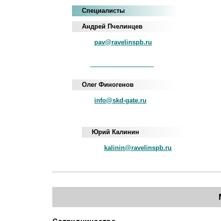
Специалисты
Андрей Пчелинцев
pav@ravelinspb.ru
iNum
+883 5100 120-549-22
Олег Финогенов
info@skd-gate.ru
Юрий Калинин
kalinin@ravelinspb.ru