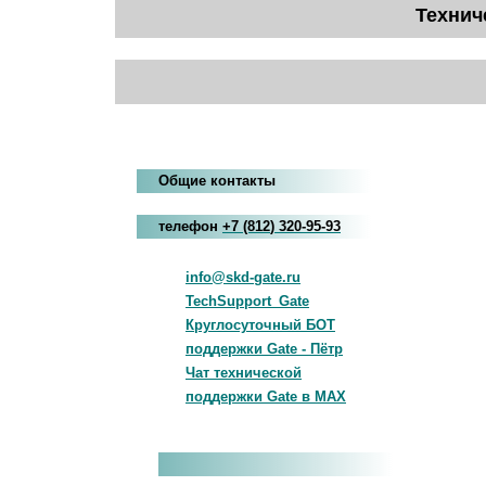
Технич
Общие контакты
телефон
+7
(812
)
320-95-93
info@skd-gate.ru
TechSupport_Gate
Круглосуточный БОТ
поддержки Gate - Пётр
Чат технической
поддержки Gate в MAX