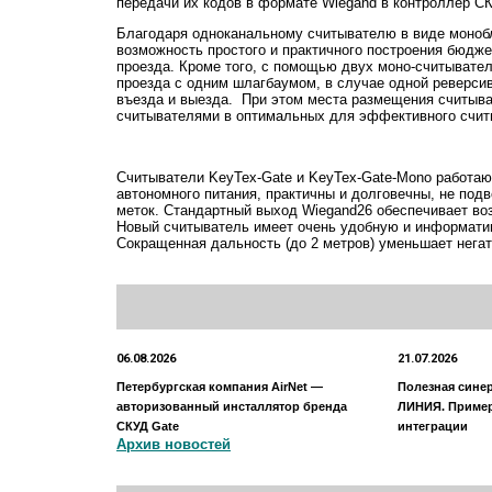
передачи их кодов в формате Wiegand в контроллер С
Благодаря одноканальному считывателю в виде монобл
возможность простого и практичного построения бюдж
проезда. Кроме того, с помощью двух моно-считывател
проезда с одним шлагбаумом, в случае одной реверси
въезда и выезда. При этом места размещения считыв
считывателями в оптимальных для эффективного считы
Считыватели KeyTex-Gate и KeyTex-Gate-Mono работаю
автономного питания, практичны и долговечны, не по
меток. Стандартный выход Wiegand26 обеспечивает во
Новый считыватель имеет очень удобную и информатив
Сокращенная дальность (до 2 метров) уменьшает нега
06.08.2026
21.07.2026
Петербургская компания AirNet —
Полезная сине
авторизованный инсталлятор бренда
ЛИНИЯ. Приме
СКУД Gate
интеграции
Архив новостей