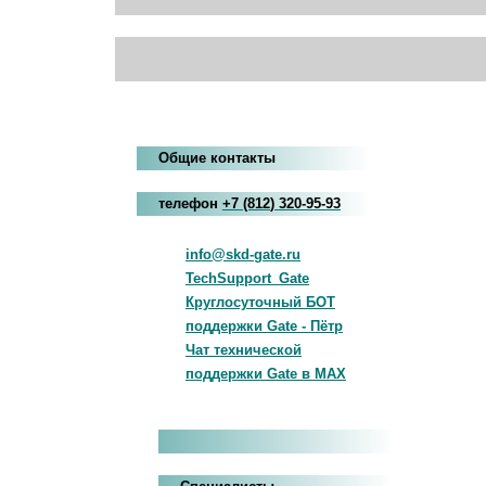
Общие контакты
телефон
+7
(812
)
320-95-93
info@skd-gate.ru
TechSupport_Gate
Круглосуточный БОТ
поддержки Gate - Пётр
Чат технической
поддержки Gate в MAX