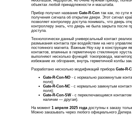
небольшой, недорогой, но очень нужный прибор, полезн
объектах любой принадлежности и масштаба.
Прибор получил название
Gate-R-Con
так как, по сути
получения сигнала об открытии двери. Этот сигнал край
позволяет контролеру доступа понимать, что дверь от
контроллеру знать, что дверь не была закрыта после 
доступа.
Технологически данный универсальный контакт реализ
размыкания контакта при воздействии на него управля
постоянного магнита. Важным Ноу-хау в конструкции 
контактов, впаянных в герметичную стеклянную хруст
выполняют несколько функций: токопровода, магнитопр
избежание их обгорания, внутрь герметичной колбы за
Разработано несколько модификаций прибора
Gate-R-
Gate-R-Con-NO
- с нормально разомкнутым конта
поля);
Gate-R-Con-NC
- с нормально замкнутым контакт
поля);
Gate-R-Con-SW
- с переключающимся контактом (
наличии — другая).
На момент
1 апреля 2025 года
доступны к заказу толь
Можно заказывать через любого официального Дилера