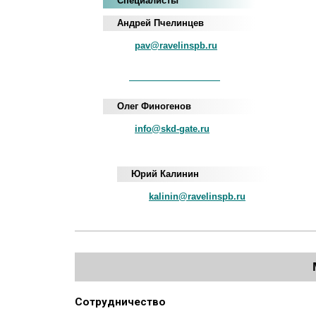
Специалисты
Андрей Пчелинцев
pav@ravelinspb.ru
iNum
+883 5100 120-549-22
Олег Финогенов
info@skd-gate.ru
Юрий Калинин
kalinin@ravelinspb.ru
Сотрудничество