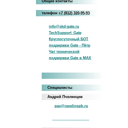
Общие контакты
телефон
+7
(812
)
320-95-93
info@skd-gate.ru
TechSupport_Gate
Круглосуточный БОТ
поддержки Gate - Пётр
Чат технической
поддержки Gate в MAX
Специалисты
Андрей Пчелинцев
pav@ravelinspb.ru
iNum
+883 5100 120-549-22