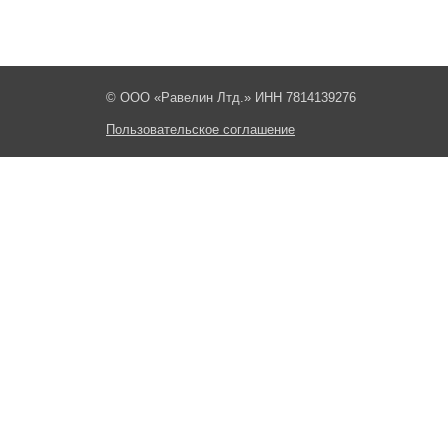
© ООО «Равелин Лтд.» ИНН 7814139276
Пользовательское соглашение