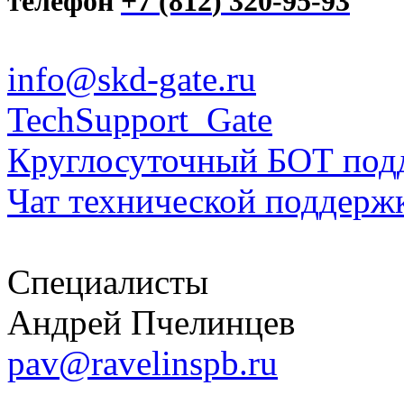
телефон
+7
(812
)
320-95-93
info@skd-gate.ru
TechSupport_Gate
Круглосуточный БОТ подд
Чат технической поддерж
Специалисты
Андрей Пчелинцев
pav@ravelinspb.ru