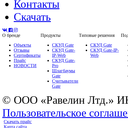
Контакты
Скачать
О бренде
Продукты
Типовые решения
Под
Объекты
СКУД Gate
СКУД Gate
Отзывы
СКУД Gate-
СКУД Gate-IP-
Сертификаты
IP-Web
Web
Прайс
СКУД Gate-
НОВОСТИ
Pro
Шлагбаумы
Gate
Считыватели
Gate
© ООО «Равелин Лтд.» И
Пользовательское соглаш
Скачать прайс
Карта сайта