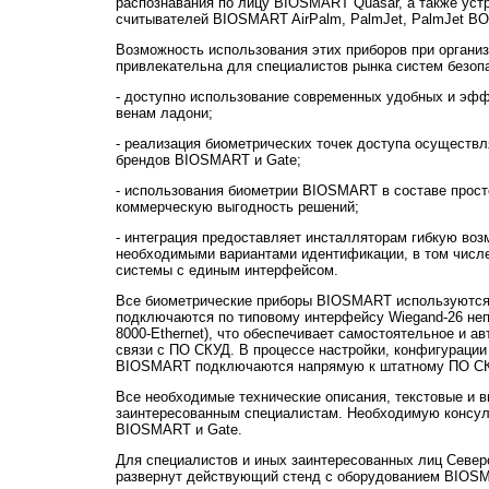
распознавания по лицу BIOSMART Quasar, а также уст
считывателей BIOSMART AirPalm, PalmJet, PalmJet BO
Возможность использования этих приборов при организ
привлекательна для специалистов рынка систем безопа
- доступно использование современных удобных и эфф
венам ладони;
- реализация биометрических точек доступа осуществл
брендов BIOSMART и Gate;
- использования биометрии BIOSMART в составе прост
коммерческую выгодность решений;
- интеграция предоставляет инсталляторам гибкую воз
необходимыми вариантами идентификации, в том числе 
системы с единым интерфейсом.
Все биометрические приборы BIOSMART используются 
подключаются по типовому интерфейсу Wiegand-26 неп
8000-Ethernet), что обеспечивает самостоятельное и а
связи с ПО СКУД. В процессе настройки, конфигурации
BIOSMART подключаются напрямую к штатному ПО СКУ
Все необходимые технические описания, текстовые и в
заинтересованным специалистам. Необходимую консул
BIOSMART и Gate.
Для специалистов и иных заинтересованных лиц Север
развернут действующий стенд с оборудованием BIOSM