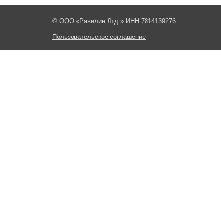
© ООО «Равелин Лтд.» ИНН 7814139276
Пользовательское соглашение