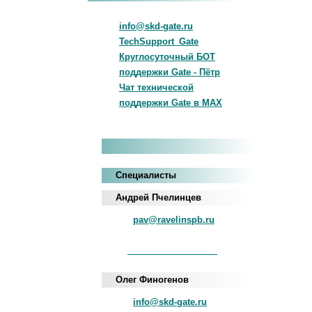
info@skd-gate.ru
TechSupport_Gate
Круглосуточный БОТ
поддержки Gate - Пётр
Чат технической
поддержки Gate в MAX
Специалисты
Андрей Пчелинцев
pav@ravelinspb.ru
iNum
+883 5100 120-549-22
Олег Финогенов
info@skd-gate.ru