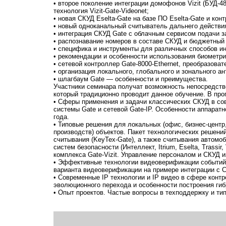
• второе поколение интеграции домофонов Vizit (БУД-4
технология Vizit-Gate-Videonet;
• новая СКУД Eselta-Gate на базе ПО Eselta-Gate и кон
• новый одноканальный считыватель дальнего действи
• интеграция СКУД Gate с облачным сервисом подачи з
• распознавание номеров в составе СКУД и бюджетный
• специфика и инструменты для различных способов ин
• рекомендации и особенности использования биометри
• сетевой контроллер Gate-8000-Ethernet, преобразоват
• организация локального, глобального и зонального ан
• шлагбаум Gate — особенности и преимущества.
Участники семинара получат возможность непосредств
который традиционно проводит данное обучение. В пр
• Сферы применения и задачи классических СКУД в со
системы Gate и сетевой Gate-IP. Особенности аппаратн
года.
• Типовые решения для локальных (офис, бизнес-центр
производств) объектов. Пакет технологических решений
считывания (KeyTex-Gate), а также считывания автом
систем безопасности (Интеллект, Itrium, Eselta, Trassi
комплекса Gate-Vizit. Управление персоналом и СКУД 
• Эффективные технологии видеоверификации событий 
варианта видеоверификации на примере интеграции с 
• Современные IP технологии и IP видео в сфере конт
эволюционного перехода и особенности построения ги
• Опыт проектов. Частые вопросы в техподдержку и ти