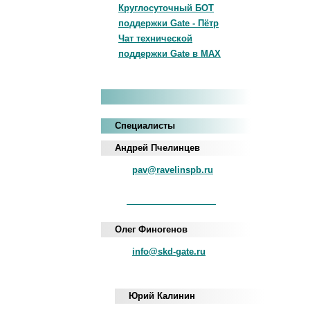
Круглосуточный БОТ
поддержки Gate - Пётр
Чат технической
поддержки Gate в MAX
Специалисты
Андрей Пчелинцев
pav@ravelinspb.ru
iNum
+883 5100 120-549-22
Олег Финогенов
info@skd-gate.ru
Юрий Калинин