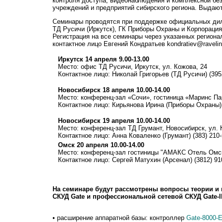
контроля доступа, видеонаблюдения и комплексной без
учреждений и предприятий сибирского региона. Выдаю
Семинары проводятся при поддержке официальных дил
ТД Русичи (Иркутск), ГК Приборы Охраны и Корпорация
Регистрация на все семинары через указанных региона
контактное лицо Евгений Кондратьев kondratiev@ravelins
Иркутск 14 апреля 9.00-13.00
Место: офис ТД Русичи, Иркутск, ул. Кожова, 24
Контактное лицо: Николай Григорьев (ТД Русичи) (395
Новосибирск 18 апреля 10.00-14.00
Место: конференц-зал «Сочи», гостиница «Маринс Па
Контактное лицо: Кирьянова Ирина (Приборы Охраны) 
Новосибирск 19 апреля 10.00-14.00
Место: конференц-зал ТД Грумант, Новосибирск, ул. 
Контактное лицо: Анна Коваленко (Грумант) (383) 210
Омск 20 апреля 10.00-14.00
Место: конференц-зал гостиницы "АМАКС Отель Омск
Контактное лицо: Сергей Матухин (Арсенал) (3812) 91
На семинаре будут рассмотрены вопросы теории и 
СКУД Gate и профессиональной сетевой СКУД Gate-I
• расширение аппаратной базы: контроллер
Gate-8000-E