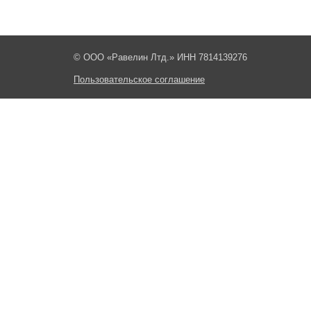
© ООО «Равелин Лтд.» ИНН 7814139276
Пользовательское соглашение