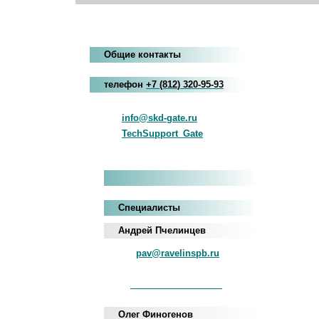
Общие контакты
телефон
+7
(812
)
320-95-93
info@skd-gate.ru
TechSupport_Gate
Специалисты
Андрей Пчелинцев
pav@ravelinspb.ru
iNum
+883 5100 120-549-22
Олег Финогенов