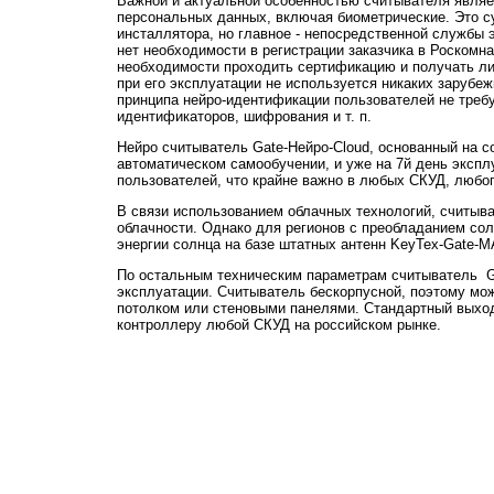
Важной и актуальной особенностью считывателя являет
персональных данных, включая биометрические. Это с
инсталлятора, но главное - непосредственной службы э
нет необходимости в регистрации заказчика в Роскомн
необходимости проходить сертификацию и получать ли
при его эксплуатации не используется никаких зарубе
принципа нейро-идентификации пользователей не треб
идентификаторов, шифрования и т. п.
Нейро считыватель Gate-Нейро-Cloud, основанный на с
автоматическом самообучении, и уже на 7й день экспл
пользователей, что крайне важно в любых СКУД, любо
В связи использованием облачных технологий, считыв
облачности. Однако для регионов с преобладанием со
энергии солнца на базе штатных антенн KeyTex-Gate-M
По остальным техническим параметрам считыватель Ga
эксплуатации. Считыватель бескорпусной, поэтому може
потолком или стеновыми панелями. Стандартный выход
контроллеру любой СКУД на российском рынке.