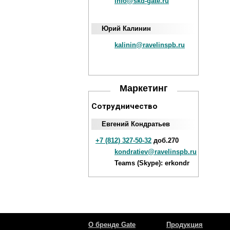
info@skd-gate.ru
Юрий Калинин
kalinin@ravelinspb.ru
Маркетинг
Сотрудничество
Евгений Кондратьев
+7 (812) 327-50-32
доб.270
kondratiev@ravelinspb.ru
Teams (Skype): erkondr
О бренде Gate
Продукция