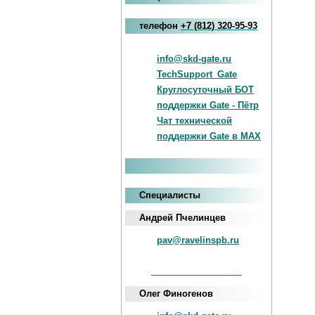
телефон
+7
(812
)
320-95-93
info@skd-gate.ru
TechSupport_Gate
Круглосуточный БОТ
поддержки Gate - Пётр
Чат технической
поддержки Gate в MAX
Специалисты
Андрей Пчелинцев
pav@ravelinspb.ru
iNum
+883 5100 120-549-22
Олег Финогенов