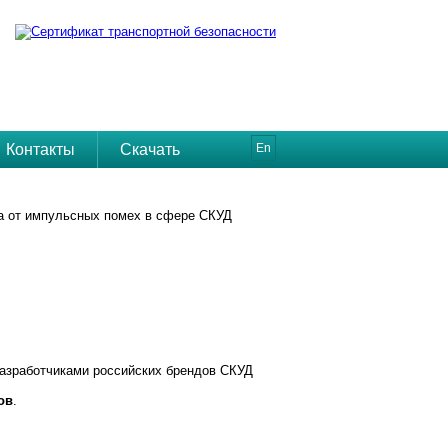
Контакты
Скачать
En
а от импульсных помех в сфере СКУД
разработчиками российских брендов СКУД
ов
.