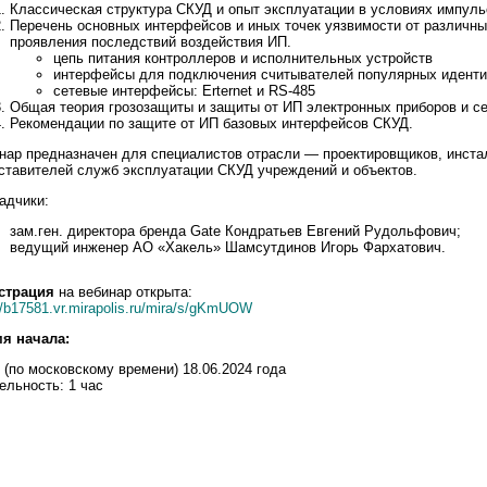
Классическая структура СКУД и опыт эксплуатации в условиях импуль
Перечень основных интерфейсов и иных точек уязвимости от различн
проявления последствий воздействия ИП.
цепь питания контроллеров и исполнительных устройств
интерфейсы для подключения считывателей популярных идент
сетевые интерфейсы: Erternet и RS-485
Общая теория грозозащиты и защиты от ИП электронных приборов и се
Рекомендации по защите от ИП базовых интерфейсов СКУД.
нар предназначен для специалистов отрасли — проектировщиков, инста
ставителей служб эксплуатации СКУД учреждений и объектов.
адчики:
зам.ген. директора бренда Gate Кондратьев Евгений Рудольфович;
ведущий инженер АО «Хакель» Шамсутдинов Игорь Фархатович.
страция
на вебинар открыта:
//b17581.vr.mirapolis.ru/mira/s/gKmUOW
я начала:
(по московскому времени) 18.06.2024 года
ельность: 1 час