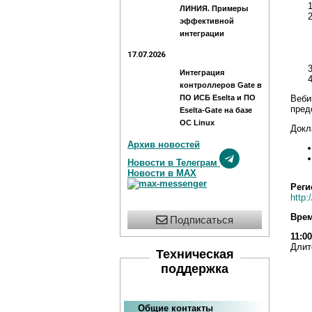
ЛИНИЯ. Примеры
эффективной
интеграции
17.07.2026
Интеграция
контроллеров Gate в
ПО ИСБ Eselta и ПО
Веби
пред
Eselta-Gate на базе
ОС Linux
Докл
Архив новостей
Новости в Телеграм
Новости в MAX
Реги
http:
Врем
Подписаться
11:00
Длит
Техническая
поддержка
Общие контакты