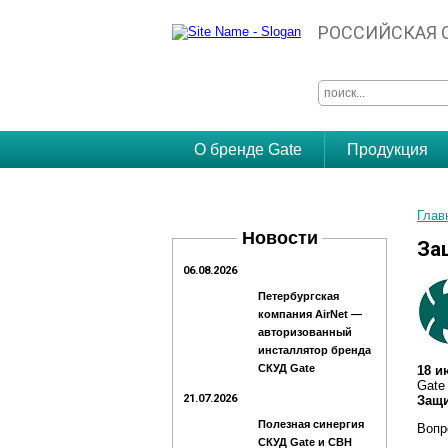
РОССИЙСКАЯ 
О бренде Gate
Продукция
Глав
Новости
За
06.08.2026
Петербургская
компания AirNet —
авторизованный
инсталлятор бренда
СКУД Gate
18 и
Gate
21.07.2026
Защи
Полезная синергия
Вопр
СКУД Gatе и СВН