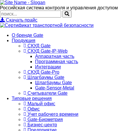
Российская система контроля и управления доступом
Скачать прайс
О бренде Gate
Продукция
СКУД Gate
СКУД Gate-IP-Web
Аппаратная часть
Программная часть
Интеграции
СКУД Gate-Pro
Шлагбаумы Gate
Шлагбаумы Gate
Gate-Sensor-Metal
Считыватели Gate
Типовые решения
Малый офис
Офис
Учет рабочего времени
Gate-Биометрия
Бизнес-центр
Предприятие