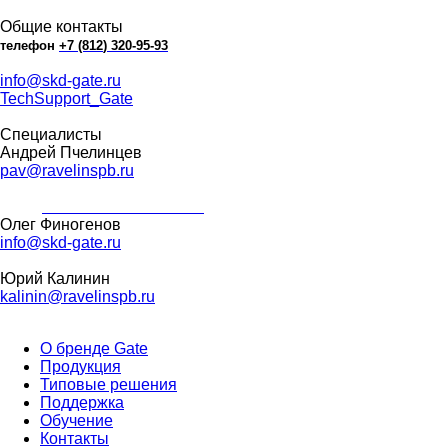
Общие контакты
телефон
+7
(812
)
320-95-93
info@skd-gate.ru
TechSupport_Gate
Специалисты
Андрей Пчелинцев
pav@ravelinspb.ru
iNum
+883 5100 120-549-22
Олег Финогенов
info@skd-gate.ru
Юрий Калинин
kalinin@ravelinspb.ru
О бренде Gate
Продукция
Типовые решения
Поддержка
Обучение
Контакты