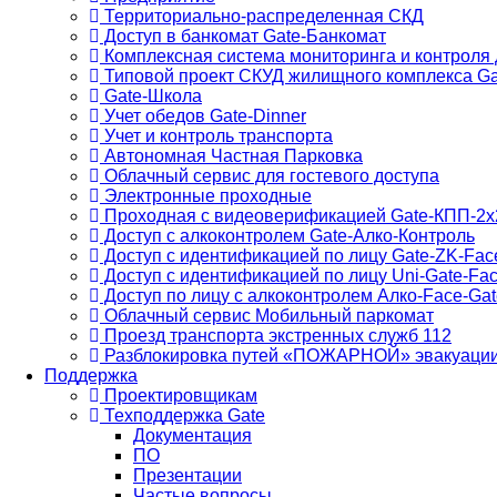
Территориально-распределенная СКД
Доступ в банкомат Gate-Банкомат
Комплексная система мониторинга и контроля 
Типовой проект СКУД жилищного комплекса Ga
Gate-Школа
Учет обедов Gate-Dinner
Учет и контроль транспорта
Автономная Частная Парковка
Облачный сервис для гостевого доступа
Электронные проходные
Проходная с видеоверификацией Gate-КПП-2х
Доступ с алкоконтролем Gate-Алко-Контроль
Доступ с идентификацией по лицу Gate-ZK-Fac
Доступ с идентификацией по лицу Uni-Gate-Fa
Доступ по лицу с алкоконтролем Алко-Face-Gat
Облачный сервис Мобильный паркомат
Проезд транспорта экстренных служб 112
Разблокировка путей «ПОЖАРНОЙ» эвакуаци
Поддержка
Проектировщикам
Техподдержка Gate
Документация
ПО
Презентации
Частые вопросы