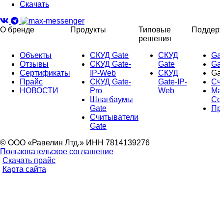
Скачать
О бренде
Продукты
Типовые
Поддер
решения
Объекты
СКУД Gate
СКУД
Ga
Отзывы
СКУД Gate-
Gate
Ga
Сертификаты
IP-Web
СКУД
Ga
Прайс
СКУД Gate-
Gate-IP-
Сч
НОВОСТИ
Pro
Web
Ма
Шлагбаумы
Со
Gate
П
Считыватели
Gate
© ООО «Равелин Лтд.» ИНН 7814139276
Пользовательское соглашение
Скачать прайс
Карта сайта