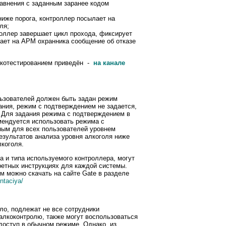
равнения с заданным заранее кодом
ниже порога, контроллер посылает на
ля;
роллер завершает цикл прохода, фиксирует
ает на АРМ охранника сообщение об отказе
лкотестированием приведён -
на канале
ьзователей должен быть задан режим
ания, режим с подтверждением не задается,
 Для задания режима с подтверждением в
мендуется использовать режима с
ным для всех пользователей уровнем
результатов анализа уровня алкоголя ниже
лкоголя.
а и типа используемого контроллера, могут
ретных инструкциях для каждой системы.
м можно скачать на сайте Gate в разделе
ntaciya/
ило, подлежат не все сотрудники
 алкоконтролю, также могут воспользоваться
доступ в обычном режиме. Однако, из