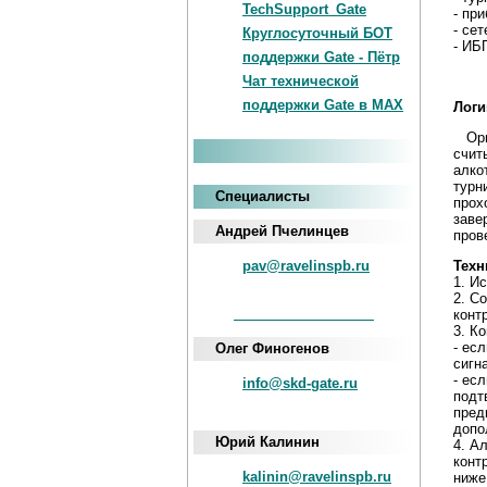
TechSupport_Gate
- пр
- се
Круглосуточный БОТ
- ИБ
поддержки Gate - Пётр
Чат технической
поддержки Gate в MAX
Логи
Орга
счит
алко
турн
Специалисты
прох
заве
Андрей Пчелинцев
пров
pav@ravelinspb.ru
Техн
1. И
2. С
iNum
+883 5100 120-549-22
конт
3. К
- ес
Олег Финогенов
сигн
- ес
info@skd-gate.ru
подт
пред
допо
Юрий Калинин
4. А
конт
kalinin@ravelinspb.ru
ниже