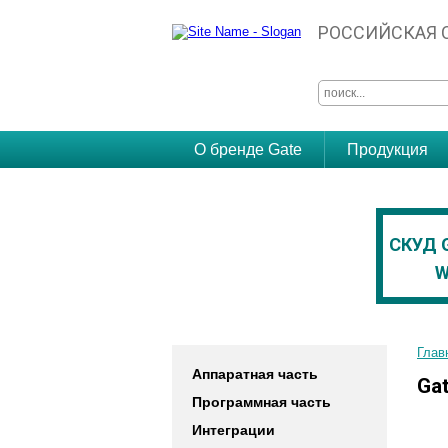
РОССИЙСКАЯ 
О бренде Gate
Продукция
СКУД GATE
СКУД 
W
Ethernet, RS-485
Глав
Аппаратная часть
Ga
Программная часть
Интеграции