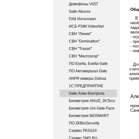
Домофоны VIZIT
Общ
Gate-Akuvox
В пр
ПАК Интеллект
необ
ИСБ PSIM VideoNet
зада
явля
СВН "Линия"
- ог
СВН "Domination"
- пр
- по
СВН "Trassir"
- по
СВН "Macroscop"
ПО Eselta, Eselta-Gate
Для 
счит
ПО Автомаршал.Gate
алко
приб
ANPR камеры Dahua
1С:ПРЕДПРИЯТИЕ
Gate-Алко-Контроль
Алк
Биометрия ANVIZ, ZKTeco
прои
Биометрия Uni-Gate-Face
Санк
Биометрия BIOSMART
ПО ZKBioSecurity
Сервис PASS24
Сервис SMS.RU