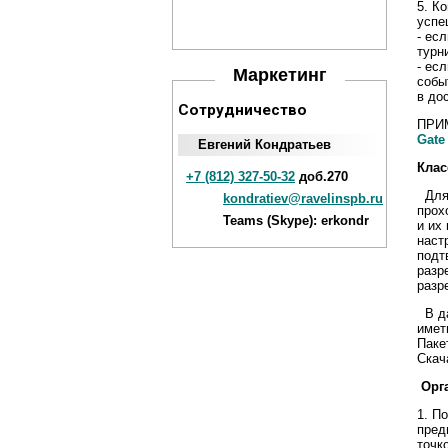
5. К
успе
- ес
турн
- ес
Маркетинг
собы
в до
Сотрудничество
ПРИМ
Gate
Евгений Кондратьев
Клас
+7 (812) 327-50-32
доб.270
Для 
kondratiev@ravelinspb.ru
прох
Teams (Skype): erkondr
и их
наст
подт
разр
разр
В да
имет
Паке
Скач
Орга
1. П
пред
точк