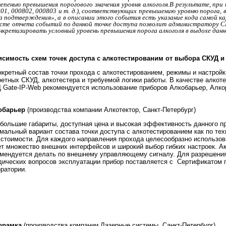
тепенью превышения порогового значения уровня алкоголя.
В результате, при
801, 000802, 000803 и т. д.), соответствующих превышению уровню порога,
 подтверждения», а в описании этого события есть указание кода самой кар
ксте отчета событий по данной точке доступа позволит администратору СК
нкретизировать условный уровень превышения порога алкоголя в выдохе данн
симость схем точек доступа с алкотестированим от выбора СКУД и 
ретный состав точки прохода с алкотестированием, режимы и настройк
ретных СКУД, алкотестера и требуемой логики работы. В качестве алкот
 Gate-IP-Web рекомендуется использование приборов Алкобарьер, Алко
обарьер
(производства компании Алкотектор, Санкт-Петербург)
льшие габариты, доступная цена и высокая эффективность данного пр
мальный вариант состава точки доступа с алкотестированием как по те
 стоимости. Для каждого направления прохода целесообразно использов
т множество внешних интерфейсов и широкий выбор гибких настроек. А
мендуется делать по внешнему управляющему сигналу. Для разрешения
ических вопросов эксплуатации прибор поставляется с Сертификатом 
ратории.
орамка
(производства компании Лазерные системы, Санкт-Петербург)