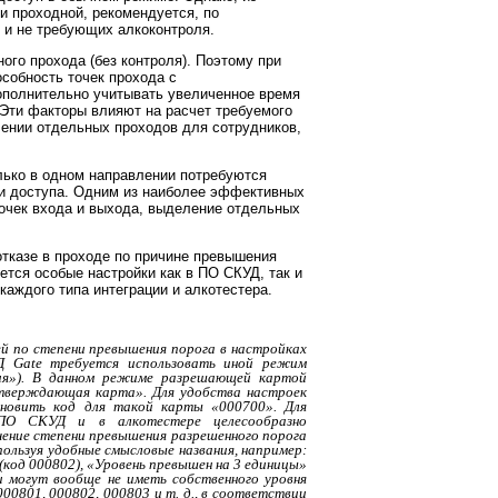
и проходной, рекомендуется, по
 и не требующих алкоконтроля.
ого прохода (без контроля). Поэтому при
собность точек прохода с
дополнительно учитывать увеличенное время
 Эти факторы влияют на расчет требуемого
лении отдельных проходов для сотрудников,
олько в одном направлении потребуются
ки доступа. Одним из наиболее эффективных
точек входа и выхода, выделение отдельных
 отказе в проходе по причине превышения
ется особые настройки как в ПО СКУД, так и
каждого типа интеграции и алкотестера.
ей по степени превышения порога в настройках
Д Gate требуется использовать иной режим
ия»). В данном режиме разрешающей картой
дтверждающая карта». Для удобства настроек
ановить код для такой карты «000700». Для
 ПО СКУД и в алкотестере целесообразно
чение степени превышения разрешенного порога
ользуя удобные смысловые названия, например:
(код 000802), «Уровень превышен на 3 единицы»
 могут вообще не иметь собственного уровня
0801, 000802, 000803 и т. д., в соответствии