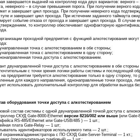
рая завершается выдачей на контроллер кода двух вариантов: верного –
га, неверного – в случае превышения порога. При получении верного ко
икет и завершает цикл прохода. При получении неверного кода подтвер
ступе и завершает цикл прохода. При истечении заданного таймаута ож
ирует событие отказа от прохода и завершает цикл прохода. В случае 
дтверждением, то контроллер обеспечивает однофакторную идентификац
ода.
организации проходной предприятия с функцией алкотестирования могут
ода:
вунаправленная точка с алкотестированием в обе стороны;
вунаправленная точка с алкотестированием в одну сторону;
днонаправленная точка доступа с алкотестированием.
ант двунаправленной точки доступа с алкотестированием в обе сторон
почтительным с точки зрения логики работы системы и последующей обр
 на предприятии требуется алкотестирование только в одну сторону, то
ленные для каждого направления, однонаправленные точки прохода, либ
ует использовать дополнительный контроллер для обработки выхода бе
ав оборудования точки доступа с алкотестированием
повой состав системы с одной двунаправленной точкой доступа с алкоко
нтроллер СКУД Gate-8000-Ethernet
версии 8216/002 или выше
(или Gate-
рфейса RS-485/Ethernet или Gate-USB/485 ) — 1 шт.;
лейная плата Gate-Relay — 1 шт;
итыватель идентификаторов используемого типа — 2 шт.;
М охранника/администратора с ПО СКУД Gate-Server-Terminal — 1 кт.;
рникет (предпочтительно тумбовый) — 1 шт.;