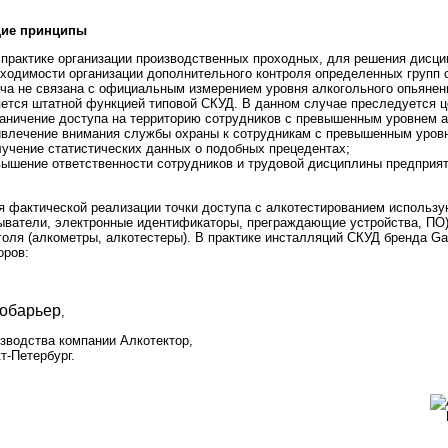
ие принципы
актике организации производственных проходных, для решения дисци
ходимости организации дополнительного контроля определенных групп с
ча не связана с официальным измерением уровня алкогольного опьянени
ется штатной функцией типовой СКУД. В данном случае преследуется ц
раничение доступа на территорию сотрудников с превышенным уровнем а
ивлечение внимания службы охраны к сотрудникам с превышенным уров
лучение статистических данных о подобных прецедентах;
вышение ответственности сотрудников и трудовой дисциплины предприят
фактической реализации точки доступа с алкотестированием использу
ыватели, электронные идентификаторы, преграждающие устройства, ПО)
голя (алкометры, алкотестеры). В практике инсталляций СКУД бренда G
оров:
обарьер
,
зводства компании Алкотектор,
т-Петербург.