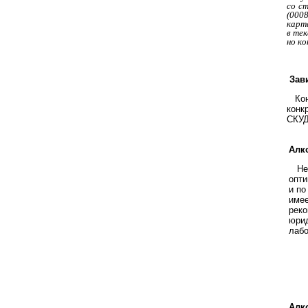
со с
(000
карта
в те
но ко
Зави
Конк
конк
СКУД
Алк
Небо
опти
и по
имее
реко
юрид
лабо
Алк