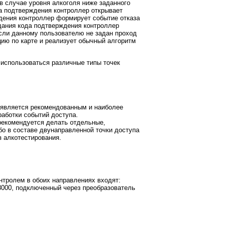
 в случае уровня алкоголя ниже заданного
да подтверждения контроллер открывает
ждения контроллер формирует событие отказа
идания кода подтверждения контроллер
если данному пользователю не задан проход
ию по карте и реализует обычный алгоритм
 использоваться различные типы точек
ы является рекомендованным и наиболее
аботки событий доступа.
 рекомендуется делать отдельные,
о в составе двунаправленной точки доступа
з алкотестирования.
нтролем в обоих направлениях входят:
8000, подключенный через преобразователь