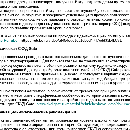
онтроллер доступа анализирует полученный код подтверждения путем с
шного подтверждения:
ли получен разрешительный код, т.е. соответствующий уровню алкоголя 
икет сигнал на открытие и завершает успешный цикл прохода пользовате
ли получен иной код, не совпадающий с разрешительным кодом, то конт
тие отказа в доступе данному пользователю. При этом сервер СКУД выд
ступе по причине превышения уровня алкоголя.
ЕЧАНИЕ: Вариант организации прохода с идентификацией по лицу и а
 в RuTube
https://rutube.ru/video/af454edc1ea1db6d4f4f7edd33b4b091/
сическая СКУД Gate
организации проходов с алкотестрированием для соответствующих пол
ода с подтверждением. Для пользователей, не требующих алкотестиров
 проход осуществляется в обычном режиме по одному идентификатору.
ройках уровней доступа требуемых пользователей в ПО СКУД Gate реко
верждением кодом. На практике чаще всего используется вариант с еди
ешенного порога, т.е. в алкотестер записывается один код Wiegand для 
ешенного порога, и второй код для случаев превышения порога уровня а
нном типовом алгоритме, в зависимости от требуемого принципа анализ
ь место некоторые специфические особенности, которые описаны в конк
т документации для построения и настройки прохода с алкотестирование
ать: для СКУД Gate
http://skd-gate.ru/materiali/tehnicheskaya_gate/dokume
низационно-технические рекомендации
о опыту реальных объектов тестированию на уровень алкоголя, как прав
приятия, а только определенная категория. Сотрудники, не подлежащие
ой доступа с алкотестером, при этом контроллер СКУД обеспечивает им 