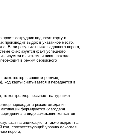
прост: сотрудник подносит карту к
ик производит выдох в указанное место,
упа. Если результат ниже заданного порога,
истеме фиксируется факт успешного
иксируется в системе и цикл прохода
 переходит в режим сервисного
я, алкотестер в спящем режиме;
), код карты считывается и передается в
, то контроллер посылает на турникет
троллер переходит в режим ожидания
л активации формируется благодаря
тверждения» в виде замыкания контактов
езультат на индикацию, а также выдает на
й код, соответствующий уровню алкоголя
нию порога;