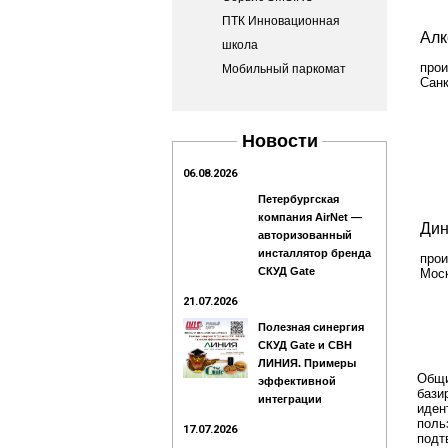
ПТК Инновационная
Алк
школа
прои
Мобильный паркомат
Санк
Новости
06.08.2026
Петербургская
компания AirNet —
Дин
авторизованный
инсталлятор бренда
прои
СКУД Gate
Моск
21.07.2026
Полезная синергия
СКУД Gatе и СВН
ЛИНИЯ. Примеры
Общи
эффективной
бази
интеграции
иден
поль
17.07.2026
подт