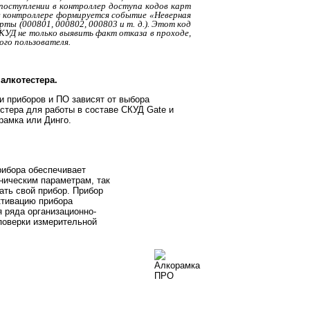
 поступлении в контроллер доступа кодов карт
 в контроллере формируется событие «Неверная
ты (000801, 000802, 000803 и т. д.). Этот код
УД не только выявить факт отказа в проходе,
ого пользователя.
алкотестера.
и приборов и ПО зависят от выбора
естера для работы в составе СКУД Gate и
рамка или Динго.
ибора обеспечивает
хническим параметрам, так
ать свой прибор. Прибор
ктивацию прибора
 ряда организационно-
поверки измерительной