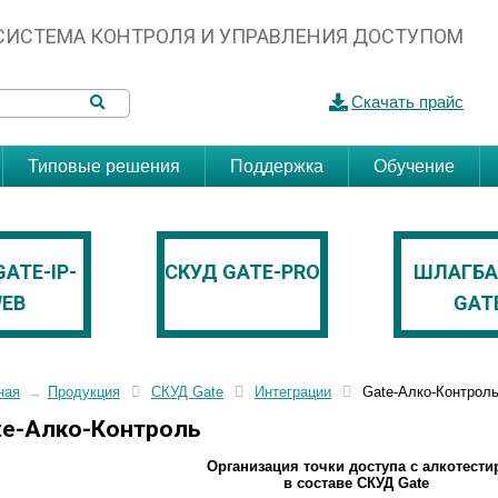
СИСТЕМА КОНТРОЛЯ И УПРАВЛЕНИЯ ДОСТУПОМ
Скачать прайс
Типовые решения
Поддержка
Обучение
GATE-IP-
СКУД GATE-PRO
ШЛАГБ
EB
GAT
ная
→
Продукция
СКУД Gate
Интеграции
Gate-Алко-Контрол
te-Алко-Контроль
Организация точки доступа с алкотест
в составе СКУД Gate