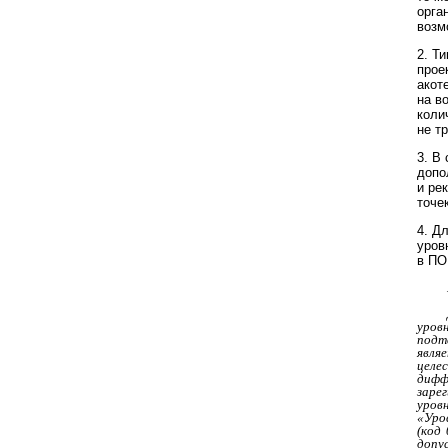
орга
возм
2. Т
прое
акот
на в
коли
не т
3. В
допо
и ре
точе
4. Д
уров
в ПО
уров
подт
явля
целе
дифф
заре
уровн
«Уров
(код
допус