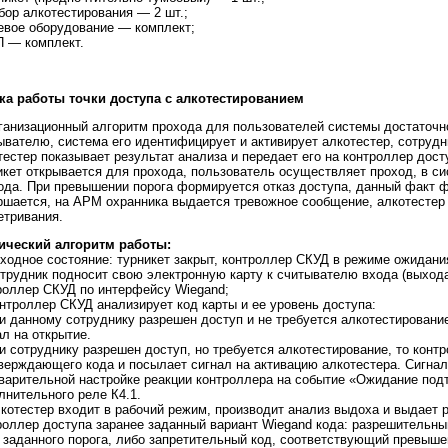
ибор алкотестирования — 2 шт.;
тевое оборудование — комплект;
П — комплект.
ка работы точки доступа с алкотестированием
низационный алгоритм прохода для пользователей системы достаточно 
ывателю, система его идентифицирует и активирует алкотестер, сотрудн
тестер показывает результат анализа и передает его на контроллер дост
икет открывается для прохода, пользователь осуществляет проход, в с
ода. При превышении порога формируется отказ доступа, данный факт ф
ршается, на АРМ охранника выдается тревожное сообщение, алкотестер
етривания.
ический алгоритм работы:
сходное состояние: турникет закрыт, контроллер СКУД в режиме ожидани
отрудник подносит свою электронную карту к считывателю входа (выхода
роллер СКУД по интерфейсу Wiegand;
онтроллер СКУД анализирует код карты и ее уровень доступа:
ли данному сотруднику разрешен доступ и не требуется алкотестирование
ал на открытие.
ли сотруднику разрешен доступ, но требуется алкотестирование, то кон
верждающего кода и посылает сигнал на активацию алкотестера. Сигна
варительной настройке реакции контроллера на событие «Ожидание под
лнительного реле К4.1.
лкотестер входит в рабочий режим, производит анализ выдоха и выдает р
роллер доступа заранее заданный вариант Wiegand кода: разрешительны
 заданного порога, либо запретительный код, соответствующий превыше