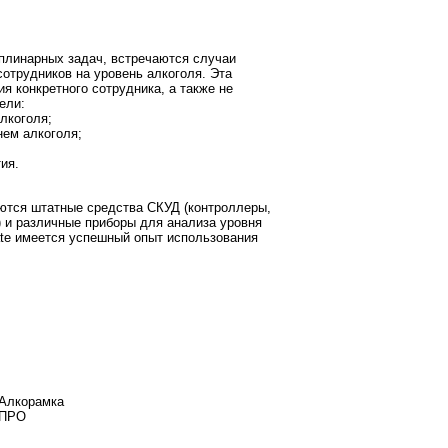
плинарных задач, встречаются случаи
отрудников на уровень алкоголя. Эта
я конкретного сотрудника, а также не
ели:
лкоголя;
нем алкоголя;
ия.
ются штатные средства СКУД (контроллеры,
 и различные приборы для анализа уровня
ate имеется успешный опыт использования