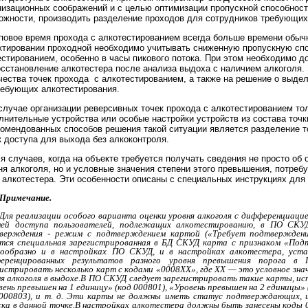
низационных соображений и с целью оптимизации пропускной способност
ожности, производить разделение проходов для сотрудников требующих
иповое время прохода с алкотестированием всегда больше времени обычн
ктировании проходной необходимо учитывать сниженную пропускную спо
естированием, особенно в часы пикового потока. При этом необходимо 
осстановление алкотестера после анализа выдоха с наличием алкоголя.
чества точек прохода с алкотестированием, а также на решение о выде
ребующих алкотестирования.
 случае организации реверсивных точек прохода с алкотестированием т
лнительные устройства или особые настройки устройств из состава точ
комендованных способов решения такой ситуации является разделение 
к доступа для выхода без алкоконтроля.
ля случаев, когда на объекте требуется получать сведения не просто об
ня алкоголя, но и условные значения степени этого превышения, потребу
 алкотестера. Эти особенности описаны с специальных инструкциях для 
Примечание.
Для реализации особого варианта оценки уровня алкоголя с дифференциаци
ней доступа пользователей, подлежащих алкотестированию, в ПО СКУ
верждения - режим с подтверждением картой («Требует подтвержден
ется специальная зарегистрированная в БД СКУД карта с признаком «По
сообразно и в настройках ПО СКУД, и в настройках алкотестера, уст
еренцированных результатов разного уровня превышения порога в
гистрировать несколько карт с кодами «0008ХХ», где ХХ — это условное зна
я алкоголя в выдохе.
В ПО СКУД следует зарегистрировать такие карты, исп
ень превышен на 1 единицу» (код 000801), «Уровень превышен на 2 единицы» 
 000803), и т. д. Эти карты не должны иметь статус подтверждающих, и
ка в данной точке.
В настройках алкотестера должны быть занесены коды 00