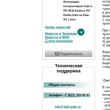
кото
Интеграция
поро
контроллеров Gate в
турн
ПО ИСБ Eselta и ПО
в до
Eselta-Gate на базе
форм
ОС Linux
с по
прох
Архив новостей
При 
Новости в Телеграм
прох
Новости в MAX
а) д
б) д
в) о
Вари
Подписаться
пред
Если
выде
Техническая
след
поддержка
Сост
Общие контакты
В ти
- ко
инте
телефон
+7
(812
)
320-95-93
- ре
- сч
- АР
info@skd-gate.ru
- ту