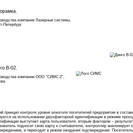
орамка
,
зводства компании Лазерные системы,
т-Петербург.
го В-02
,
зводства компании OOO "СИМС-2",
ва.
й принцип контроля уровня алкоголя посетителей предприятия в состав
руется на использовании двухфакторной идентификации в режиме прох
тификации выступает карта пользователя, вторым фактором – результат
зователь подносит свою карту к считывателю, контроллер анализирует к
верждением, и переходит в режим ожидания подтверждения. Посетитель