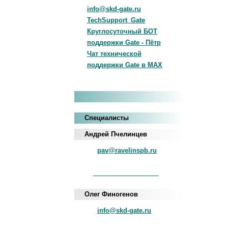
info@skd-gate.ru
TechSupport_Gate
Круглосуточный БОТ
поддержки Gate - Пётр
Чат технической
поддержки Gate в MAX
Специалисты
Андрей Пчелинцев
pav@ravelinspb.ru
iNum
+883 5100 120-549-22
Олег Финогенов
info@skd-gate.ru