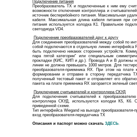
Подключение питания
Преобразователь TX и подключенные к ним ему счит
возможности отключения контроллера и считывателей
источник бесперебойного питания. Максимальная удале
кабеля. Максимальная длина кабеля питания при с
питания используется колодка К1. Правильное подкл
светодиода VD4.
Подключение преобразователей друг к другу
Для соединения преобразователей между собой по ин
собой подключаются в отдельную линию интерфейса RS
быть подключено никаких сторонних устройств. Комм
пара пятой категории" или специальным симметри
прокладки (КИС, КИП и др.). Провода A и B должны 
линии не должна превышать 1000 метров. Для тестир
преобразователя-приемника RX. При этом на плате 
формировании и отправке в сторону передатчика ТХ
полученный тестовый пакет и отправляет его обратн
пакета на плате приемника RX загорается зеленый све
Подключение считывателей и контроллера СКУД
Для подключения считывателей к преобразовател
контроллера СКУД, используются колодки К5, К6. 
приведенной схеме.
Тип интерфейса Wiegand на выходе преобразователя-п
вход преобразователя-передатчика TX
О
писания и паспорт можно скачать
ЗДЕСЬ
.