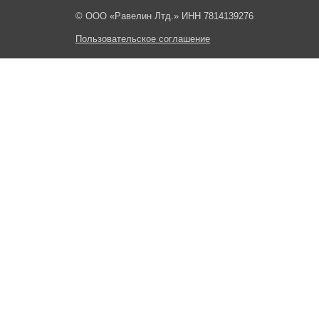
© ООО «Равелин Лтд.» ИНН 7814139276
Пользовательское соглашение