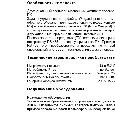
Особенности комплекта
Двухканальный специализированный комплект преобраз
RX.
Задача удлинения интерфейса Wiegand решается пут
обратно в Wiegand - для подключения ко входу контро
RS) и преобразователя-приемника RX (RS в Wiegand) 
с загруженной в нее специализированной микро
двухканальные, причем эти каналы независимы.
Преобразователь-передатчик (TX) обеспечивает прие
интерфейсу RS-485 в сторону приемника RX. Преобраз
RS-485, его преобразование и передачу по инте
специальный инструмент тестирования связи с передат
Технические характеристики преобразовател
Напряжение питания 12 ± 0,3 V 
Потребляемый ток не более 90
Интерфейс подключаемых считывателей Wiegand 26 
Скорость обмена по RS-485 19200 бит/
Габариты корпуса ШхВхГ мм 200 х 155 х
Подключение оборудования
Размещение оборудования
Установка преобразователей и прокладка коммуникац
линий и источников сильных электромагнитных излуч
прямого попадание влаги и атмосферных осадков на ко